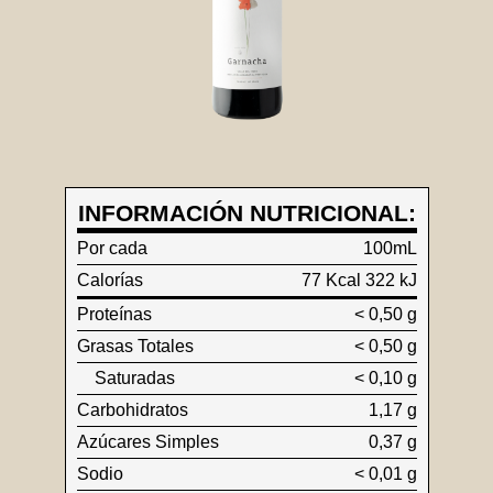
INFORMACIÓN NUTRICIONAL:
Por cada
100mL
Calorías
77 Kcal 322 kJ
Proteínas
< 0,50 g
Grasas Totales
< 0,50 g
Saturadas
< 0,10 g
Carbohidratos
1,17 g
Azúcares Simples
0,37 g
Sodio
< 0,01 g