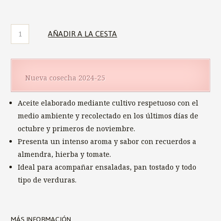
Aceite
AÑADIR A LA CESTA
de
Oliva
Virgen
Extra
FINCA
Nueva cosecha 2024-25
VALONGA
Garrafa
Aceite elaborado mediante cultivo respetuoso con el
de
5L
medio ambiente y recolectado en los últimos días de
NUEVA
octubre y primeros de noviembre.
COSECHA
cantidad
Presenta un intenso aroma y sabor con recuerdos a
almendra, hierba y tomate.
Ideal para acompañar ensaladas, pan tostado y todo
tipo de verduras.
MÁS INFORMACIÓN