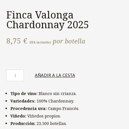
Finca Valonga
Chardonnay 2025
8,75
€
por botella
(IVA incluido)
Finca
AÑADIR A LA CESTA
Valonga
Chardonnay
2025
Tipo de vino:
Blanco sin crianza.
cantidad
Variedades:
100% Chardonnay.
Procedencia uva:
Campo Francés.
Viñedo:
Viñedos propios.
Producción:
23.500 botellas.