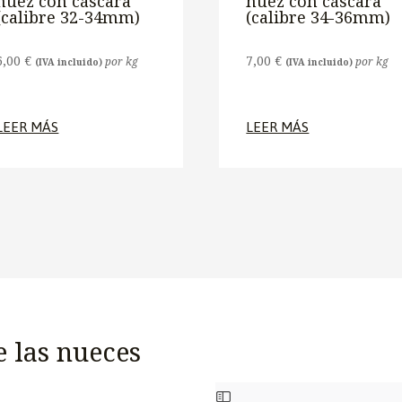
nuez con cáscara
nuez con cáscara
(calibre 32-34mm)
(calibre 34-36mm)
6,00
€
7,00
€
por kg
por kg
(IVA incluido)
(IVA incluido)
LEER MÁS
LEER MÁS
 las nueces
SALTAR
AL