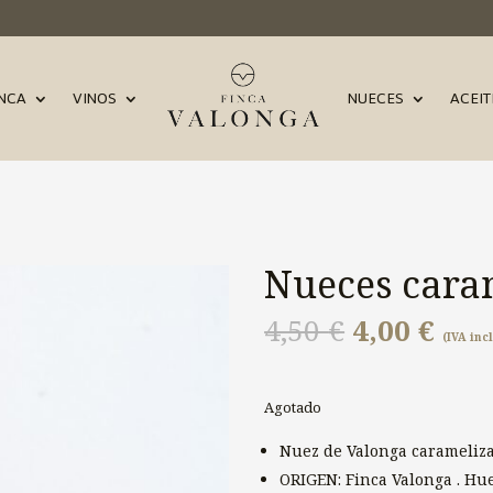
INCA
VINOS
NUECES
ACEIT
Nueces cara
El
El
4,50
€
4,00
€
(IVA inc
precio
prec
original
actu
era:
es:
4,50 €.
4,00
Agotado
Nuez de Valonga carameliz
ORIGEN: Finca Valonga . Hu