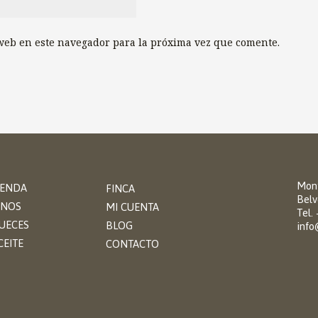
web en este navegador para la próxima vez que comente.
Mont
IENDA
FINCA
Belv
INOS
MI CUENTA
Tel.
UECES
BLOG
info
CEITE
CONTACTO