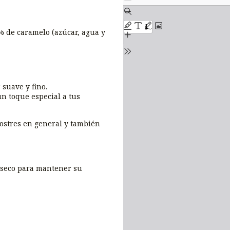
CONTENIDO
DEL
PDF
 de caramelo (azúcar, agua y
 suave y fino.
n toque especial a tus
postres en general y también
 seco para mantener su