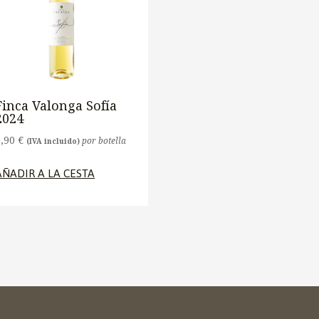
Finca Valonga Sofía
2024
9,90
€
por botella
(IVA incluido)
AÑADIR A LA CESTA