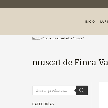
INICIO
LA F
Inicio
»
Productos etiquetados “muscat”
muscat de Finca V
Búsqueda
de
productos
CATEGORÍAS