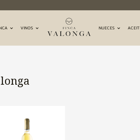
INCA
VINOS
NUECES
ACEIT
alonga