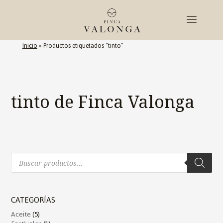
Inicio
»
Productos etiquetados “tinto”
tinto de Finca Valonga
Búsqueda
de
productos
CATEGORÍAS
Aceite
(5)