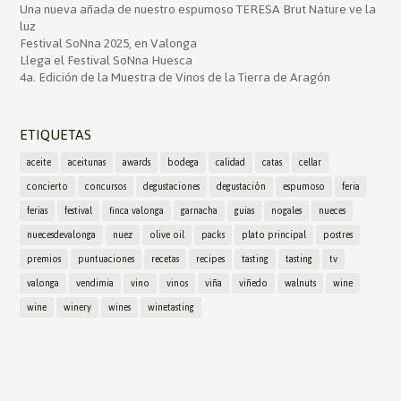
Una nueva añada de nuestro espumoso TERESA Brut Nature ve la
luz
Festival SoNna 2025, en Valonga
Llega el Festival SoNna Huesca
4a. Edición de la Muestra de Vinos de la Tierra de Aragón
ETIQUETAS
aceite
aceitunas
awards
bodega
calidad
catas
cellar
concierto
concursos
degustaciones
degustación
espumoso
feria
ferias
festival
finca valonga
garnacha
guias
nogales
nueces
nuecesdevalonga
nuez
olive oil
packs
plato principal
postres
premios
puntuaciones
recetas
recipes
tasting
tasting
tv
valonga
vendimia
vino
vinos
viña
viñedo
walnuts
wine
wine
winery
wines
winetasting