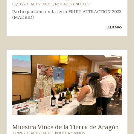
08/10/23
|
ACTIVIDADES
,
NOGALES Y NUECES
Participacióbn en la feria FRUIT ATTRACTION 2023
(MADRID)
LEER MÁS
Muestra Vinos de la Tierra de Aragón
22/09/23
|
ACTIVIDADES
,
BODEGA Y VINOS