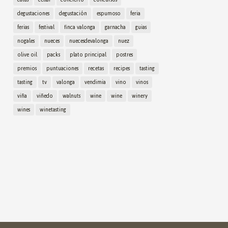
degustaciones
degustación
espumoso
feria
ferias
festival
finca valonga
garnacha
guias
nogales
nueces
nuecesdevalonga
nuez
olive oil
packs
plato principal
postres
premios
puntuaciones
recetas
recipes
tasting
tasting
tv
valonga
vendimia
vino
vinos
viña
viñedo
walnuts
wine
wine
winery
wines
winetasting