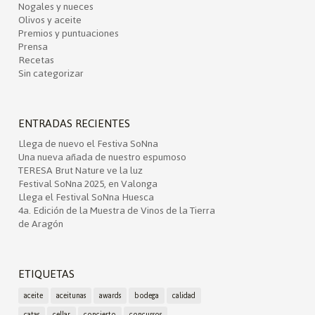
Nogales y nueces
Olivos y aceite
Premios y puntuaciones
Prensa
Recetas
Sin categorizar
ENTRADAS RECIENTES
Llega de nuevo el Festiva SoNna
Una nueva añada de nuestro espumoso
TERESA Brut Nature ve la luz
Festival SoNna 2025, en Valonga
Llega el Festival SoNna Huesca
4a. Edición de la Muestra de Vinos de la Tierra
de Aragón
ETIQUETAS
aceite
aceitunas
awards
bodega
calidad
catas
cellar
concierto
concursos