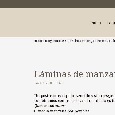
INICIO
LA F
Inicio
»
Blog, noticias sobre Finca Valonga
»
Recetas
»
Lá
Láminas de manza
16/01/17
|
RECETAS
Un postre muy rápido, sencillo y sin riesgos
combinamos con nueces ya el resultado es irr
Qué necesitamos:
media manzana por persona