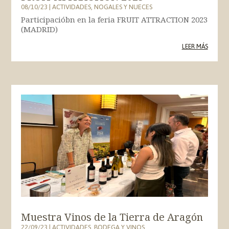
08/10/23
|
ACTIVIDADES
,
NOGALES Y NUECES
Participacióbn en la feria FRUIT ATTRACTION 2023
(MADRID)
LEER MÁS
Muestra Vinos de la Tierra de Aragón
22/09/23
|
ACTIVIDADES
,
BODEGA Y VINOS