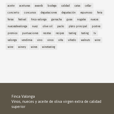
aceite
aceitunas
awards
bodega
calidad
catas
cellar
concierto
concursos
degustaciones
degustación
espumoso
feria
ferias
festival
finca valonga
garnacha
guias
nogales
nueces
nuecesdevalonga
nuez
olive oil
packs
plato principal
postres
premios
puntuaciones
recetas
recipes
tasting
tasting
tv
valonga
vendimia
vino
vinos
viña
viñedo
walnuts
wine
wine
winery
wines
winetasting
Finca Valonga
Vinos, nueces y aceite de oliva virgen extra de calidad
superior