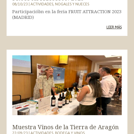
08/10/23
|
ACTIVIDADES
,
NOGALES Y NUECES
Participacióbn en la feria FRUIT ATTRACTION 2023
(MADRID)
LEER MÁS
Muestra Vinos de la Tierra de Aragón
22/09/23
|
ACTIVIDADES
,
BODEGA Y VINOS