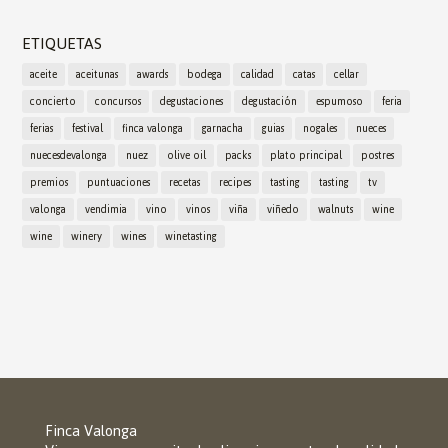
ETIQUETAS
aceite
aceitunas
awards
bodega
calidad
catas
cellar
concierto
concursos
degustaciones
degustación
espumoso
feria
ferias
festival
finca valonga
garnacha
guias
nogales
nueces
nuecesdevalonga
nuez
olive oil
packs
plato principal
postres
premios
puntuaciones
recetas
recipes
tasting
tasting
tv
valonga
vendimia
vino
vinos
viña
viñedo
walnuts
wine
wine
winery
wines
winetasting
Finca Valonga