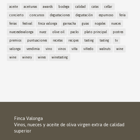
aceite
aceitunas
awards
bodega
calidad
catas
cellar
concierto
concursos
degustaciones
degustación
espumoso
feria
ferias
festival
finca valonga
garnacha
guias
nogales
nueces
nuecesdevalonga
nuez
olive oil
packs
plato principal
postres
premios
puntuaciones
recetas
recipes
tasting
tasting
tv
valonga
vendimia
vino
vinos
viña
viñedo
walnuts
wine
wine
winery
wines
winetasting
Finca Valonga
Vinos, nueces y aceite de oliva virgen extra de calidad
superior