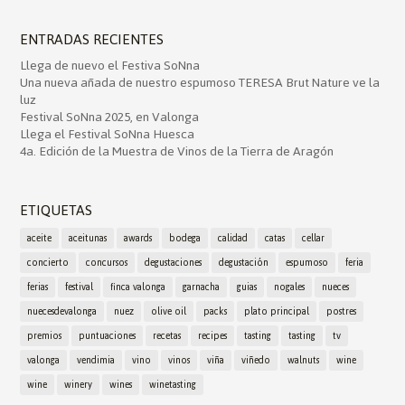
ENTRADAS RECIENTES
Llega de nuevo el Festiva SoNna
Una nueva añada de nuestro espumoso TERESA Brut Nature ve la
luz
Festival SoNna 2025, en Valonga
Llega el Festival SoNna Huesca
4a. Edición de la Muestra de Vinos de la Tierra de Aragón
ETIQUETAS
aceite
aceitunas
awards
bodega
calidad
catas
cellar
concierto
concursos
degustaciones
degustación
espumoso
feria
ferias
festival
finca valonga
garnacha
guias
nogales
nueces
nuecesdevalonga
nuez
olive oil
packs
plato principal
postres
premios
puntuaciones
recetas
recipes
tasting
tasting
tv
valonga
vendimia
vino
vinos
viña
viñedo
walnuts
wine
wine
winery
wines
winetasting