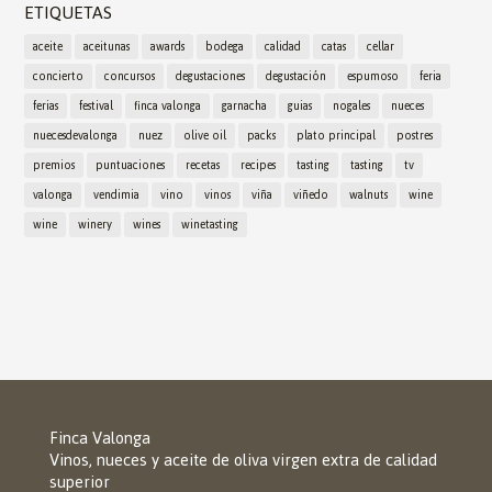
ETIQUETAS
aceite
aceitunas
awards
bodega
calidad
catas
cellar
concierto
concursos
degustaciones
degustación
espumoso
feria
ferias
festival
finca valonga
garnacha
guias
nogales
nueces
nuecesdevalonga
nuez
olive oil
packs
plato principal
postres
premios
puntuaciones
recetas
recipes
tasting
tasting
tv
valonga
vendimia
vino
vinos
viña
viñedo
walnuts
wine
wine
winery
wines
winetasting
Finca Valonga
Vinos, nueces y aceite de oliva virgen extra de calidad
superior