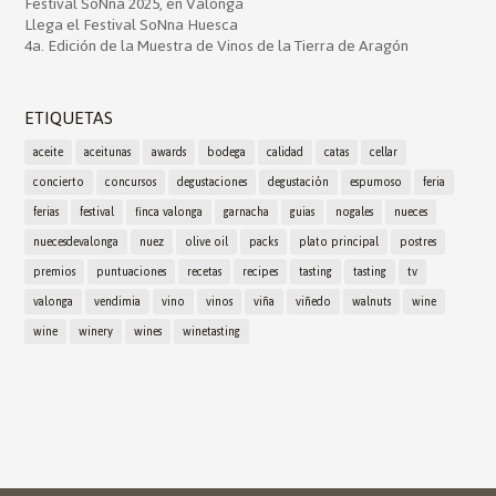
Festival SoNna 2025, en Valonga
Llega el Festival SoNna Huesca
4a. Edición de la Muestra de Vinos de la Tierra de Aragón
ETIQUETAS
aceite
aceitunas
awards
bodega
calidad
catas
cellar
concierto
concursos
degustaciones
degustación
espumoso
feria
ferias
festival
finca valonga
garnacha
guias
nogales
nueces
nuecesdevalonga
nuez
olive oil
packs
plato principal
postres
premios
puntuaciones
recetas
recipes
tasting
tasting
tv
valonga
vendimia
vino
vinos
viña
viñedo
walnuts
wine
wine
winery
wines
winetasting